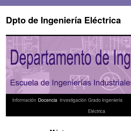
Saltar
al
Dpto de Ingeniería Eléctrica
contenido
Información
Docencia
Investigación
Grado Ingeniería
Eléctrica