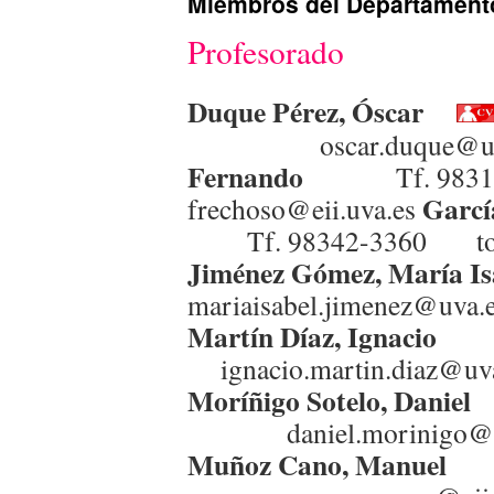
Miembros del Departament
Profesorado
Duque Pérez, Óscar
oscar.duque@uv
Fernando
Tf.
Garcí
frechoso@eii.uva.es
Tf. 98342-3360 tomas
Jiménez Gómez, Mar
mariaisabel.jimenez@uva.
Martín Díaz,
ignacio.martin.diaz@uva
Moríñigo Sotel
daniel.morinigo@u
Muñoz Cano,