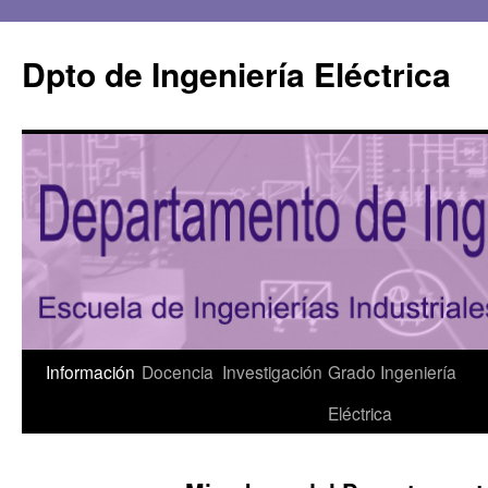
Saltar
al
Dpto de Ingeniería Eléctrica
contenido
Información
Docencia
Investigación
Grado Ingeniería
Eléctrica