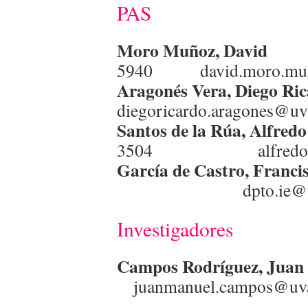
PAS
Moro Muñoz, David
T
5940 david.moro.mun
Aragonés Vera, Diego
diegoricardo.aragones@uv
Santos de la Rúa, Alfred
3504 alfredo.san
García de Castro, Francis
dpto.ie@uva
Investigadores
Campos Rodríguez, Juan
juanmanuel.campos@uv