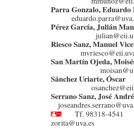
mmunoz@eii.uv
Parra Gonzalo, Edua
eduardo.parra@uva.
Pérez García, Juliá
julian@eii.uva
Riesco Sanz, Manuel
mvriesco@eii.uva
San Martín Ojeda, Moi
moisan@uva.
Sánchez Uriarte,
osanchez@eii.uv
Serrano Sanz, José An
joseandres.serrano@uva.
Tf. 983
zorita@uva.es